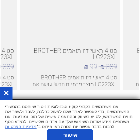
BRO
סט 4 ראשי דיו תואמים BROTHER
223XL
LC223XL
389 ₪
99 ₪
389 ₪
סט 4 ראשי דיו תואמים BROTHER
את
LC223XL מוצר פרמיום חדש! עושה את
אותה הפעולה של המקורי! מתאים
אותה ה
×
למדפסות BROTHER מדגם : MFC
/4620
J5320/5620/680/480/4420/4620
שרות לקוחות
מי אנחנו
אנו משתמשים בקבצי קוקיז וטכנולוגיות ניטור שיוחסנו במכשירי
תקנון
דיו למדפסת ראשון לציון
המשתמשים, כדי לאפשר לאתר שלנו לפעול כהלכה, לעבד ולשפר את
דיו למדפסת תל אביב
דיו למדפסת ירושלים
חווית המשתמש, לסייע בשיווק ובהתאמה אישית של תוכן ומודעות. אנו
משתפים מידע אודות השימוש שלך עם צדדים שלישיים. למידע נוסף
דיו למדפסת חיפה
דיו למדפסת באר שבע
.
לרבות בדבר אפשרויות הסרה ראו פירוט ב־
מדיניות הפרטיות
דיו למדפסת חולון
דיו למדפסת בת ים
דיו למדפסת נתניה
דיו למדפסת פתח תקווה
אישור