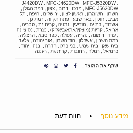
J4420DW
MFC-J4620DW
MFC-J5320DW
MFC-J5620DW
מרכז
דרום
צפון
רמת הגולן
השרון
השומרון
ראשון לציון
ירושלים
חיפה
תל
אביב
חולון
באר שבע
פתח תקווה
רמת גן
אשדוד
בת ים
מודיעין
נתניה
קרית גת
טבריה
אריאל
קריות (מוצקין/אתא/ביאליק)
נצרת
נס ציונה
ערד
דימונה
נהריה
עפולה
כפר סבא
הרצליה
רמת השרון
אשקלון
הוד השרון
אור יהודה
אלעד
בית שאן
בית שמש
בני ברק
חדרה
יבנה
יהוד
כרמיאל
רמלה
רחובות
קרית גת
רעננה
שתף את המוצר :
•
מידע נוסף
חוות דעת