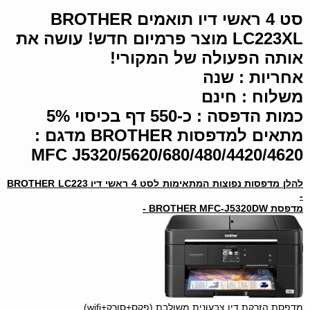
סט 4 ראשי דיו תואמים BROTHER
LC223XL מוצר פרמיום חדש! עושה את
אותה הפעולה של המקורי!
אחריות : שנה
משלוח : חינם
כמות הדפסה : כ-550 דף בכיסוי 5%
מתאים למדפסות BROTHER מדגם :
MFC J5320/5620/680/480/4420/4620
להלן מדפסות נפוצות המתאימות לסט 4 ראשי דיו BROTHER LC223
-
מדפסת BROTHER MFC-J5320DW -
מדפסת הזרקת דיו צבעונית משולבת (פקס+סורק+wifi)