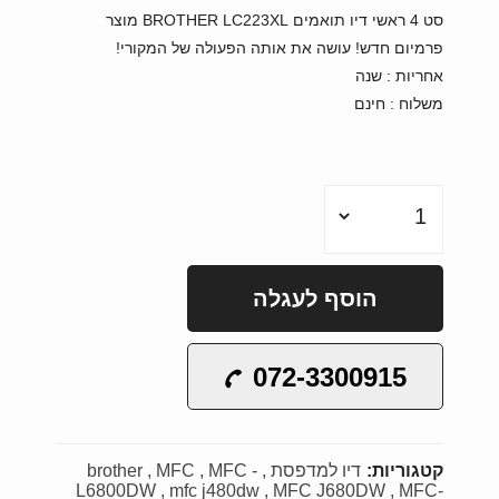
סט 4 ראשי דיו תואמים BROTHER LC223XL מוצר
פרמיום חדש! עושה את אותה הפעולה של המקורי!
אחריות : שנה
משלוח : חינם
כמות הדפסה : כ-550 דף בכיסוי 5%
מתאים למדפסות BROTHER מדגם : MFC
J5320/5620/680/480/4420/4620
הוסף לעגלה
072-3300915
קטגוריות:
דיו למדפסת
MFC -
MFC
brother
L6800DW
mfc j480dw
MFC J680DW
MFC-