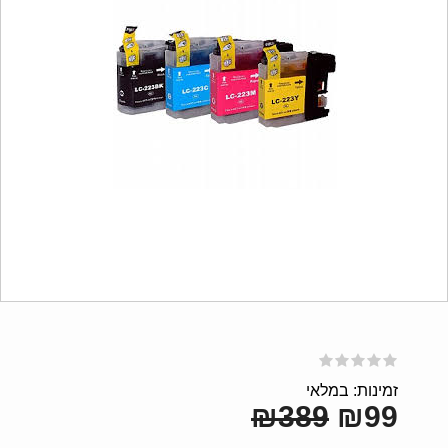
זמינות: במלאי
₪389
₪99