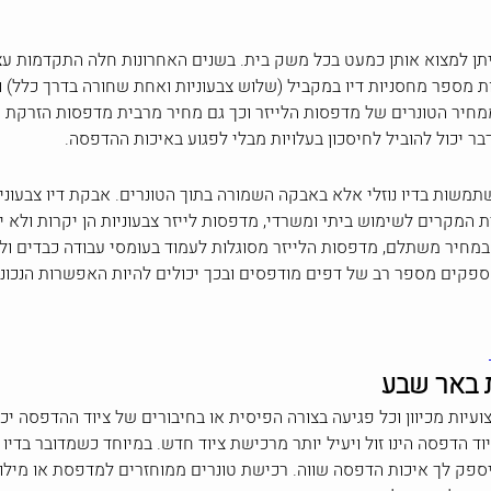
תן למצוא אותן כמעט בכל משק בית. בשנים האחרונות חלה התקדמות עצו
כות מספר מחסניות דיו במקביל (שלוש צבעוניות ואחת שחורה בדרך כלל)
 ממחיר הטונרים של מדפסות הלייזר וכך גם מחיר מרבית מדפסות הזרקת ה
יכול להוביל לחיסכון בעלויות מבלי לפגוע באיכות ההדפסה.
שתמשות בדיו נוזלי אלא באבקה השמורה בתוך הטונרים. אבקת דיו צבעוני
בית המקרים לשימוש ביתי ומשרדי, מדפסות לייזר צבעוניות הן יקרות ול
מחיר משתלם, מדפסות הלייזר מסוגלות לעמוד בעומסי עבודה כבדים ול
מספקים מספר רב של דפים מודפסים ובכך יכולים להיות האפשרות הנכונ
ת באר שבע
עיות מכיוון וכל פגיעה בצורה הפיסית או בחיבורים של ציוד ההדפסה י
וד הדפסה הינו זול ויעיל יותר מרכישת ציוד חדש. במיוחד כשמדובר בדי
פק לך איכות הדפסה שווה. רכישת טונרים ממוחזרים למדפסת או מילוי 