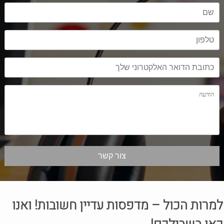
להחליף ראש דיו. בין אם יש לכן מדפסת של חברת Oki או של Epson, או
של Lexmark, או של כל חברה ידועה אחרת בתחום – אנו נספק לכם את
ראשי הדיו המקוריים, במגוון רחב של רכישות, של עד ארבעה ראשי דיו
בחבילה. דיו לנד דואגת להעניק לכם את המוצרים האיכותיים ביותר
בתחום, יחד עם אחריות והתחייבות לאיכות, ושירות טלפוני מיידי, וגם דרך
האתר. איתנו אתם תמיד תדעו שאתם לא לבד, ויש לכם למי לפנות בכל
בעיה או שאלה בנושא של החלפת ראש דיו או כל צורך אחר. עם דיו לנד
תוכלו לנהל את בית העסק שלכם, או לפעול במסגרת הבית שלכם בראש
שקט.
למרות הכול – מדפסות עדיין חשובות! ואנו