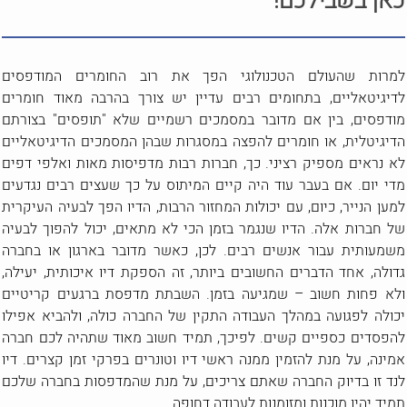
כאן בשבילכם!
למרות שהעולם הטכנולוגי הפך את רוב החומרים המודפסים
לדיגיטאליים, בתחומים רבים עדיין יש צורך בהרבה מאוד חומרים
מודפסים, בין אם מדובר במסמכים רשמיים שלא "תופסים" בצורתם
הדיגיטלית, או חומרים להפצה במסגרות שבהן המסמכים הדיגיטאליים
לא נראים מספיק רציני. כך, חברות רבות מדפיסות מאות ואלפי דפים
מדי יום. אם בעבר עוד היה קיים המיתוס על כך שעצים רבים נגדעים
למען הנייר, כיום, עם יכולות המחזור הרבות, הדיו הפך לבעיה העיקרית
של חברות אלה. הדיו שנגמר בזמן הכי לא מתאים, יכול להפוך לבעיה
משמעותית עבור אנשים רבים. לכן, כאשר מדובר בארגון או בחברה
גדולה, אחד הדברים החשובים ביותר, זה הספקת דיו איכותית, יעילה,
ולא פחות חשוב – שמגיעה בזמן. השבתת מדפסת ברגעים קריטיים
יכולה לפגועה במהלך העבודה התקין של החברה כולה, ולהביא אפילו
להפסדים כספיים קשים. לפיכך, תמיד חשוב מאוד שתהיה לכם חברה
אמינה, על מנת להזמין ממנה ראשי דיו וטונרים בפרקי זמן קצרים. דיו
לנד זו בדיוק החברה שאתם צריכים, על מנת שהמדפסות בחברה שלכם
תמיד יהיו מוכנות ומזומנות לעבודה דחופה.